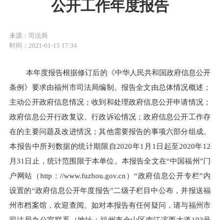
公开工作年度报告
来源：司法局
时间：2021-01-15 17:34
本年度报告根据
修订后的
《中华人民共和国政府信息公开
条例》要求
由福州市司法局编制。
报告全文由
总体情况
概述
；
主动公开政府信息情况
；收到和处理
政府信息公开
申请
情况
；
政府信息公开行政复议、行政诉讼情况
；
政府信息公开工作存
在的主要问题及改进
情况；其他
需要
报告
的事项
六
部分组成。
本报告中所列数据的统计期限自20
20
年1月1日起至20
20
年12
月31日止，
统计范围限于本单位。
本报告全文在“中国福州”门
户网站（http：//www.fuzhou.gov.cn）“政府信息公开专栏”内
设置的“政府信息公开年度报告”二级子栏目中公布，并报送福
州市档案馆，欢迎查阅。如对本报告有任何疑问，请与福州市
司法局办公室联系（地址：福州市仓山区南江滨西大道193号