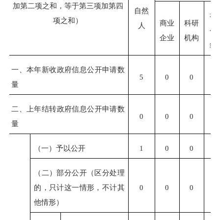
加第二项之和，等于第三项加第四
自然
社
项之和）
商业
科研
人
公
企业
机构
组
一、本年新收政府信息公开申请数
5
0
0
0
量
二、上年结转政府信息公开申请数
0
0
0
0
量
（一）予以公开
1
0
0
0
（二）部分公开（区分处理
的，只计这一情形，不计其
0
0
0
0
他情形）