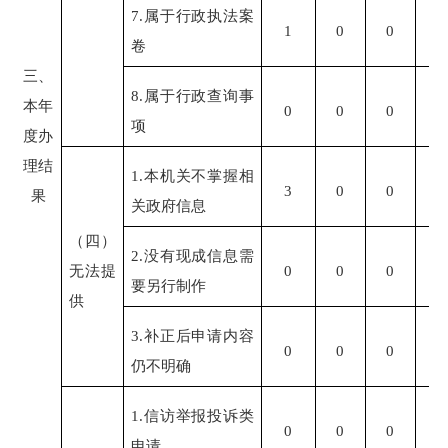
7.属于行政执法案
1
0
0
0
卷
三、
8.属于行政查询事
本年
0
0
0
0
项
度办
理结
1.本机关不掌握相
3
0
0
0
果
关政府信息
（四）
2.没有现成信息需
无法提
0
0
0
0
要另行制作
供
3.补正后申请内容
0
0
0
0
仍不明确
1.信访举报投诉类
0
0
0
0
申请