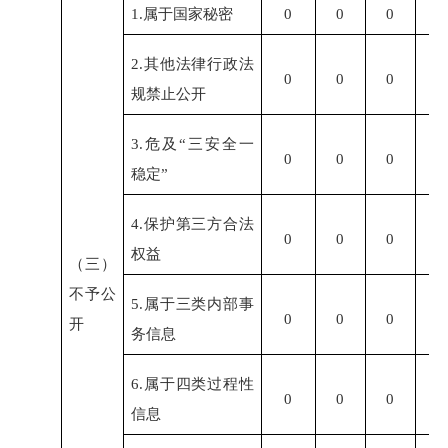
1.属于国家秘密
0
0
0
0
2.其他法律行政法
0
0
0
0
规禁止公开
3.危及“三安全一
0
0
0
0
稳定”
4.保护第三方合法
0
0
0
0
权益
（三）
不予公
5.属于三类内部事
0
0
0
0
开
务信息
6.属于四类过程性
0
0
0
0
信息