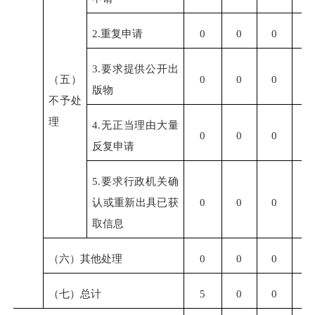
2.重复申请
0
0
0
0
3.要求提供公开出
（五）
0
0
0
0
版物
不予处
理
4.无正当理由大量
0
0
0
0
反复申请
5.要求行政机关确
认或重新出具已获
0
0
0
0
取信息
（六）其他处理
0
0
0
0
（七）总计
5
0
0
0