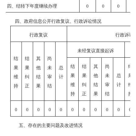
四、结转下年度继续办理
0
0
0
0
四、政府信息公开行政复议、行政诉讼情况
行政复议
行政诉讼
未经复议直接起诉
结
结
其
尚
结
结
其
尚
结
果
果
他
未
总
果
果
他
未
总
果
维
纠
结
审
计
维
纠
结
审
计
维
持
正
果
结
持
正
果
结
持
0
0
0
0
0
0
0
0
0
0
0
五、存在的主要问题及改进情况