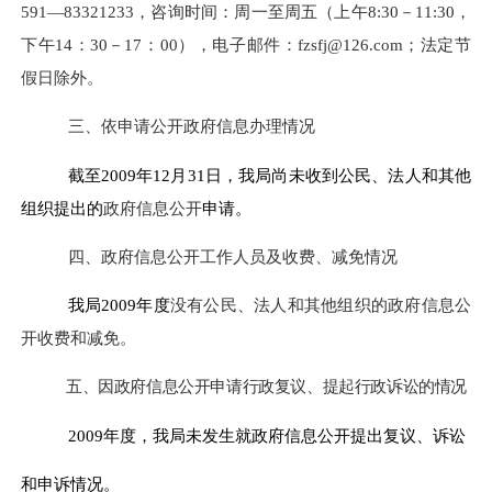
591
—
83321233
，咨询时间：周一至周五（上午
8:30
－
11:30
，
下午
14
：
30
－
17
：
00
），电子邮件：
fzsfj@126.com
；法定节
假日除外。
三、依申请公开政府信息办理情况
截至
2009
年
12
月
31
日，我局尚未收到公民、法人和其他
组织提出的
政府信息公开
申请。
四、政府信息公开工作人员及收费、减免情况
我局
2009
年度
没有公民、法人和其他组织的政府信息公
开收费和减免。
五、因政府信息公开申请行政复议、提起行政诉讼的情况
2009
年度，我局未发生就政府信息公开提出复议、诉讼
和申诉情况。