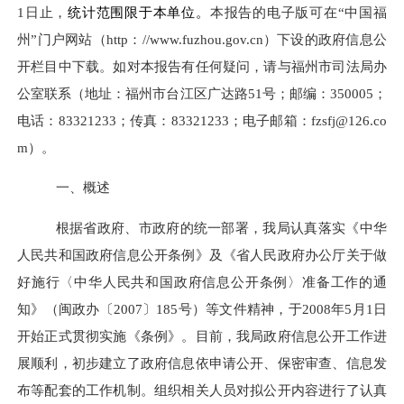
1
日止，
统计范围限于本单位。
本报告的电子版可在
“中国福
州”门户网站（
http
：
//www.fuzhou.gov.cn
）下设的政府信息公
开栏目中
下载。如对本报告有任何疑问，请与福州市司法局办
公室联系（地址：福州市台江区广达路
51
号；邮编：
350005
；
电话：
83321233
；传真：
83321233
；电子邮箱：
fzsfj@126.co
m
）。
一、概述
根据省政府、市政府的统一部署，我局认真落实《中华
人民共和国政府信息公开条例》及《省人民政府办公厅关于做
好施行〈中华人民共和国政府信息公开条例〉准备工作的通
知》（闽政办〔
2007
〕
185
号）等文件精神，于
2008
年
5
月
1
日
开始正式贯彻实施《条例》。目前，我局政府信息公开工作进
展顺利，初步建立了政府信息依申请公开、保密审查、信息发
布等配套的工作机制。组织相关人员对拟公开内容进行了认真