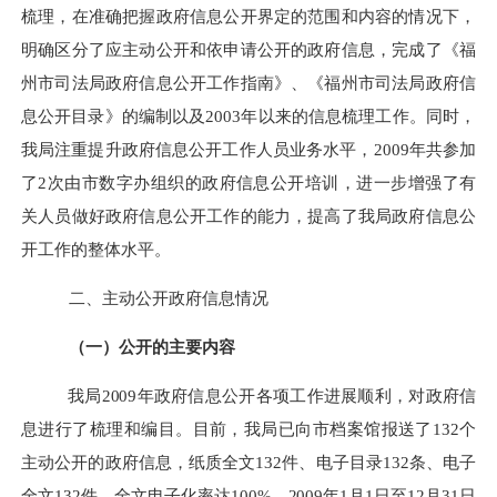
梳理，在准确把握政府信息公开界定的范围和内容的情况下，
明确区分了应主动公开和依申请公开的政府信息，完成了《福
州市司法局政府信息公开工作指南》、《福州市司法局政府信
息公开目录》的编制以及
2003
年以来的信息梳理工作。同时，
我局注重提升政府信息公开工作人员业务水平，
2009
年共参加
了
2
次由市数字办组织的政府信息公开培训，进一步增强了有
关人员做好政府信息公开工作的能力，提高了我局政府信息公
开工作的整体水平。
二、主动公开政府信息情况
（一）公开的主要内容
我局
2009
年政府信息公开各项工作进展顺利，对政府信
息进行了梳理和编目。目前，
我局已向市档案馆报送了
132
个
主动公开的政府信息，纸质全文
132
件、电子目录
132
条、电子
全文
132
件
，全文电子化率达
100%
。
2009
年
1
月
1
日
至
12
月
31
日