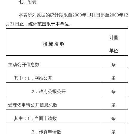
七、附表
本表所列数据的统计期限自
2009
年
1
月
1
日起至
2009
年
12
月
31
日止，
统计范围限于本单位。
计量
指 标 名 称
单位
主动公开信息数
条
其中：
1
．网站公开
条
2
．政府公报公开
条
受理依申请公开信息总数
条
其中：
1
．当面申请数
条
2
．传真申请数
条