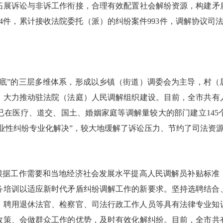
展诉讼与非诉工作衔接，合理有效配置社会解纷资源，构建矛盾
0654件，累计接收法院委托（派）的纠纷案件993件，调解协议司
”的三层多维体系，形成以乡镇（街道）调委会为主导，村（
大力推动驻法院（法庭）人民调解组织建设。目前，全市共有人
已在医疗、道交、国土、婚姻家庭等调解量较大的部门建立14
业性纠纷专业化解决”，较大地缓解了诉讼压力、节约了司法资
据工作需要和当地经济社会发展水平提高人民调解员补贴标准
务培训以适应新时代矛盾纠纷调解工作的新要求。坚持选聘结合
，聘用退休法官、检察官、司法行政工作人员等具有法律专业知
策、会做群众工作的优势，及时有效化解纠纷。目前，全市共有人