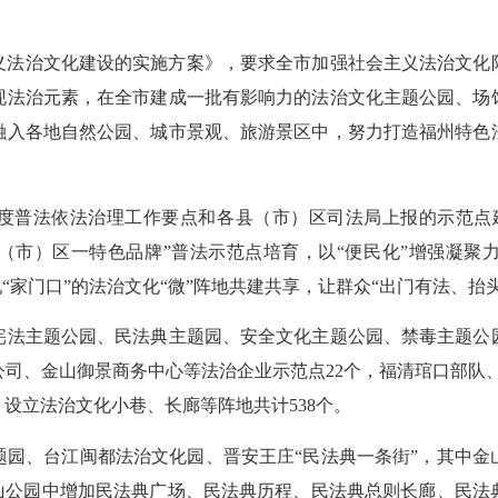
义法治文化建设的实施方案》，要求全市加强社会主义法治文化
现法治元素，在全市建成一批有影响力的法治文化主题公园、场
融入各地自然公园、城市景观、旅游景区中，努力打造福州特色
度普法依法治理工作要点和各县（市）区司法局上报的示范点建
市）区一特色品牌”普法示范点培育，以“便民化”增强凝聚力，
现“家门口”的法治文化“微”阵地共建共享，让群众“出门有法、抬
法主题公园、民法典主题园、安全文化主题公园、禁毒主题公园
公司、金山御景商务中心等法治企业示范点22个，福清琯口部队、
，设立法治文化小巷、长廊等阵地共计538个。
题园、台江闽都法治文化园、晋安王庄“民法典一条街”，其中金
金山公园中增加民法典广场、民法典历程、民法典总则长廊、民法