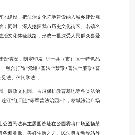
阵地建设，把法治文化阵地建设纳入城乡建设规
馆；同时，深入挖掘我市历史文化街区、名镇名
法治文化体验线路，形成一批深受人民群众喜爱
设情况，制定印发《“一县（市）区一特色品
融合打造“党建+普法”“禁毒+普法”“廉政+普
头见法、休闲学法”。
、廉政文化园、古厝保护教育基地等各类法治
连江“红四连”等军营法治园2个，榕城法治广场
山公园民法典主题园选址在公园雾喷广场至扬芝
典各编雕像、美好生活之舟、民法典互动驿站等