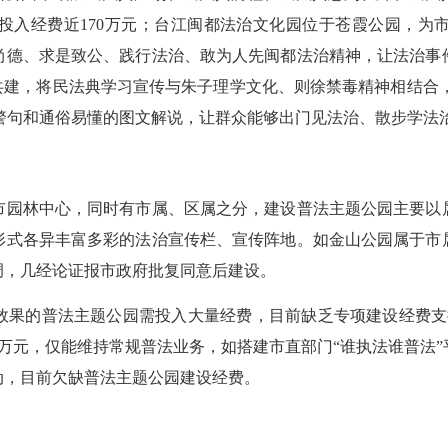
投入经费近170万元；台江闽都法治文化园位于苍霞公园，为
尚德、求是致公、践行法治、敢为人先闽都法治精神，让法治事
共建，将民法典学习宣传与朱子理学文化、则徐禁毒精神相结合，采
名言警句和通俗易懂的图文解说，让群众能够出门见法治、散步学法
园林中心，同时有市属、区属之分，建设普法主题公园主要以属
形式各异丰富多彩的法治宣传栏、宣传阵地。如金山公园属于市
调，几经论证报市政府批复同意后建设。
的普法主题公园需投入大量经费，目前缺乏专项建设经费支撑
00万元，仅能维持常规普法业务，如搭建市直部门“谁执法谁普
动，目前欠缺普法主题公园建设经费。