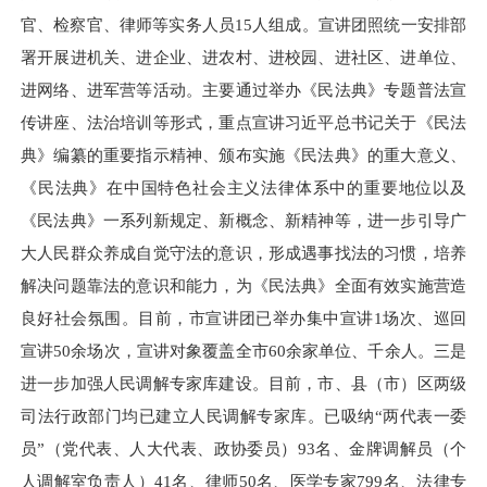
官、检察官、律师等实务人员15人组成。宣讲团照统一安排部
署开展进机关、进企业、进农村、进校园、进社区、进单位、
进网络、进军营等活动。主要通过举办《民法典》专题普法宣
传讲座、法治培训等形式，重点宣讲习近平总书记关于《民法
典》编纂的重要指示精神、颁布实施《民法典》的重大意义、
《民法典》在中国特色社会主义法律体系中的重要地位以及
《民法典》一系列新规定、新概念、新精神等，进一步引导广
大人民群众养成自觉守法的意识，形成遇事找法的习惯，培养
解决问题靠法的意识和能力，为《民法典》全面有效实施营造
良好社会氛围。目前，市宣讲团已举办集中宣讲1场次、巡回
宣讲50余场次，宣讲对象覆盖全市60余家单位、千余人。三是
进一步加强人民调解专家库建设。目前，市、县（市）区两级
司法行政部门均已建立人民调解专家库。已吸纳“两代表一委
员”（党代表、人大代表、政协委员）93名、金牌调解员（个
人调解室负责人）41名、律师50名、医学专家799名、法律专