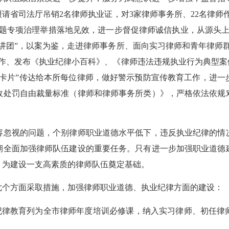
请省司法厅吊销2名律师执业证，对3家律师事务所、22名律师
问题专项治理举措落地见效，进一步督促律师诚信执业，从源头上
讲团”，以案为鉴，走进律师事务所、面向实习律师和青年律师
作、发布《执业纪律小百科》、《律师违法违规执业行为典型案
子卡片”传达给本所每位律师，做好警示预防宣传教育工作，进一
政处罚自由裁量标准（律师和律师事务所类）》，严格依法依规
忽视的问题，个别律师职业道德水平低下，违反执业纪律的情况
期全面加强律师队伍建设的重要任务。只有进一步加强职业道德
，为建设一支高素质的律师队伍奠定基础。
个方面采取措施，加强律师职业道德、执业纪律方面的建设：
律教育列为全市律师年度培训必修课，纳入实习律师、初任律