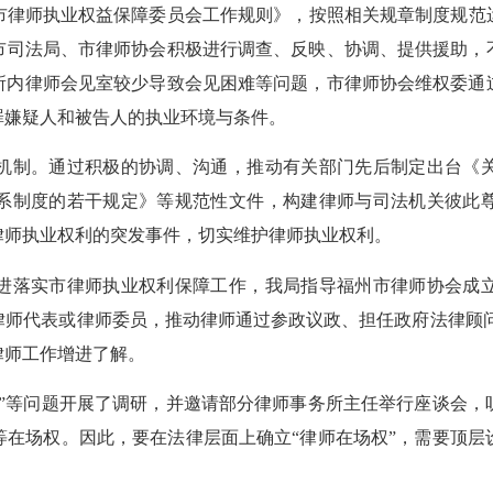
市律师执业权益保障委员会工作规则》，
按照
相关规章制度规范
市司法局、市律师协会积极进行调查、反映、协调、提供援助，
守所内律师会见室较少导致会见困难等问题，市律师协会维权委
罪嫌疑人和被告人的执业环境与条件。
机制。通过积极的协调、沟通，推动有关部门先后制定出台《
系制度的若干规定》等规范性文件，构建律师与司法机关彼此
律师执业权利的突发事件，切实维护律师执业权利。
进落实市律师执业权利保障工作，我局指导福州市律师协会成
律师代表或律师委员，推动律师通过参政议政、担任政府法律顾
律师工作增进了解。
权”等问题开展了调研，并邀请部分律师事务所主任举行座谈会，
等在场权
。因此，要在法律层面上确立
“律师在场权”，需要顶