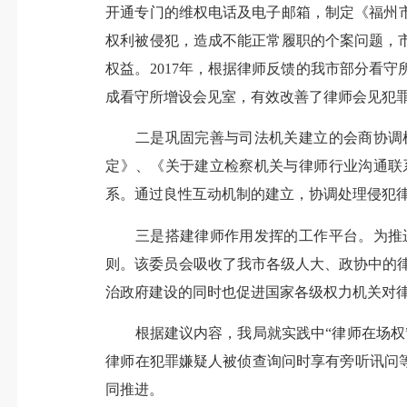
开通专门
的
维权电话及电子邮箱
，制定
《福州
权利被侵犯，造成不能正常履职的个案问题，
权益。
2017年，根据律师反馈的我市部分看
成看守所增设会见室，有效改善了律师会见犯
二是巩固完善与司法机关建立的会商协调
定》、《关于建立检察机关与律师行业沟通联
系。通过良性互动机制的建立，协调处理侵犯
三是搭建律师作用发挥的工作平台。为
推
则。该委员会吸收了我市各级人大、政协中的
治政府建设的同时也促进国家各级权力机关对
根据建议内容，我局就实践中
“律师在场
律师在犯罪嫌疑人被侦查询问时享有旁听讯问
同推进。